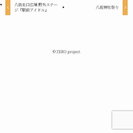
八街北口広場 野外ステー
八坂神社祭り
ジ『駅前アイドル』
©
ZERO project.