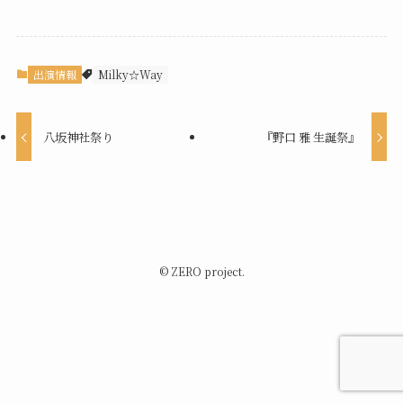
出演情報
Milky☆Way
八坂神社祭り
『野口 雅 生誕祭』
©
ZERO project.