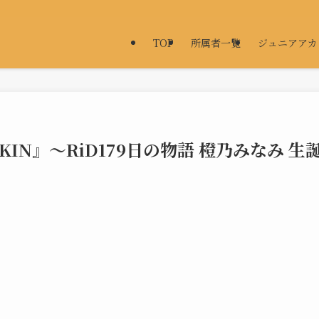
TOP
所属者一覧
ジュニアアカ
VAMPKIN』～RiD179日の物語 橙乃みなみ 生