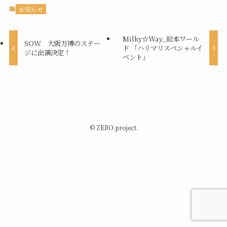
お知らせ
Milky☆Way_絵本ワール
SOW 大阪万博のステー
ド 「ハリマリスペシャルイ
ジに出演決定！
ベント」
©
ZERO project.