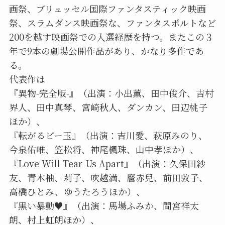
画祭、ブリュッセル国際ファンタスティック映画
祭、スラムダンス映画祭な、ファンタスポルトなど
200を越す映画祭での入選経歴を持つ。またこの３
年で9本の劇場公開作品があり、かなり多作であ
る。
代表作は
『異物-完全版-』（出演：小出薫、田中俊介、吉村
界人、田中真琴、宮崎秋人、ダンカン、田辺桃子
ほか）、
『転がるビー玉』（出演：吉川愛、萩原みのり、
今泉佑唯、笠松将、神尾楓珠、山中孝ほか）、
『Love Will Tear Us Apart』（出演：久保田紗
友、青木柚、莉子、吹越満、麿赤兒、前田敦子、
高橋ひとみ、ゆうたろうほか）、
『黒い暴動♥』（出演：馬場ふみか、間宮祥太
朗、村上虹朗ほか）、